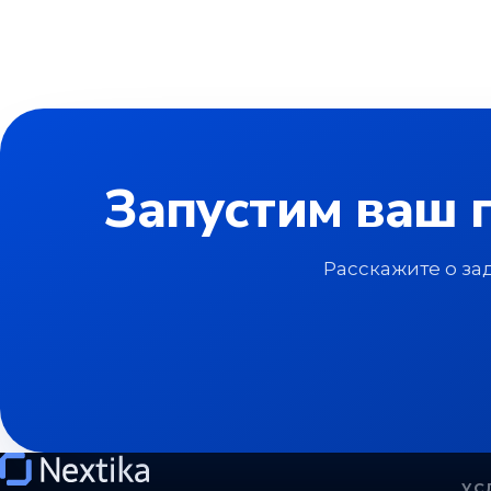
Запустим ваш 
Расскажите о за
УС