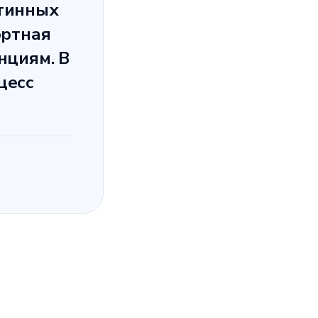
утинных
ортная
нциям. В
цесс