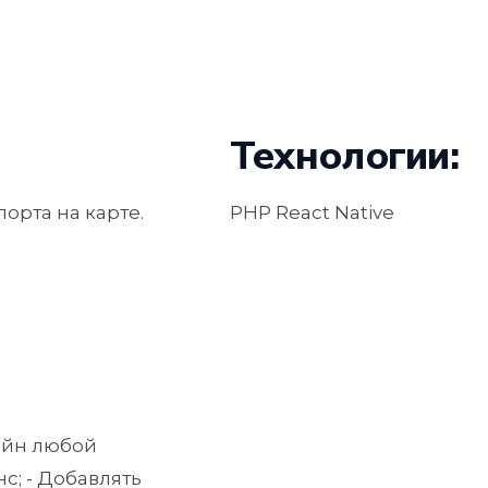
Технологии:
орта на карте.
PHP React Native
айн любой
с; - Добавлять