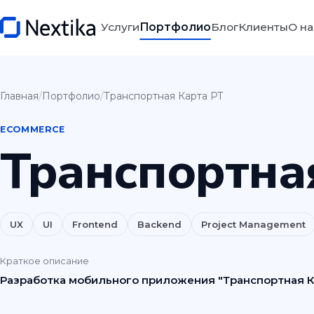
Услуги
Портфолио
Блог
Клиенты
О на
Главная
/
Портфолио
/
Транспортная Карта РТ
ECOMMERCE
Транспортна
UX
UI
Frontend
Backend
Project Management
Краткое описание
Разработка мобильного приложения "Транспортная Кар