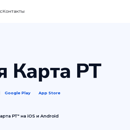
с
Контакты
я Карта РТ
Google Play
App Store
та РТ" на iOS и Android