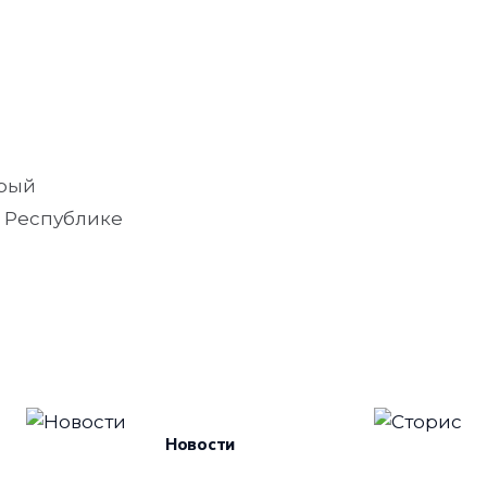
орый
о Республике
Новости