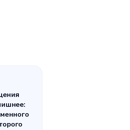
щения
лишнее:
еменного
торого