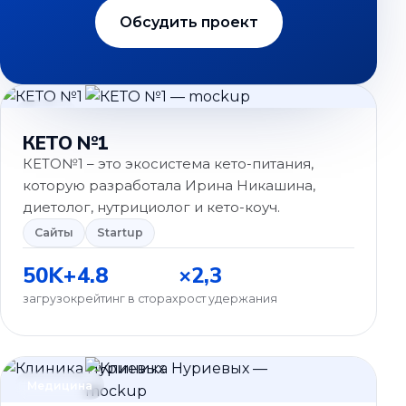
Обсудить проект
Сайты
КЕТО №1
КЕТО№1 – это экосистема кето-питания,
которую разработала Ирина Никашина,
диетолог, нутрициолог и кето-коуч.
Сайты
Startup
50K+
4.8
×2,3
загрузок
рейтинг в сторах
рост удержания
Медицина