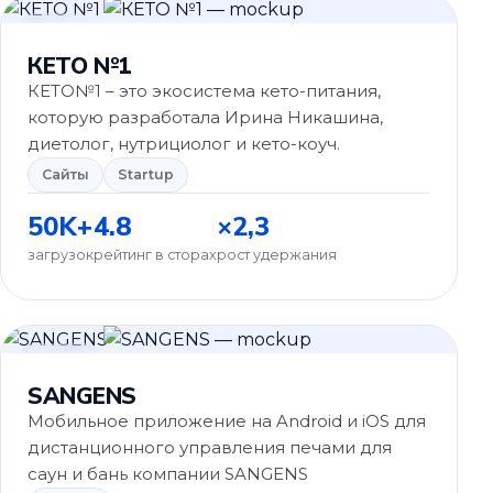
Сайты
КЕТО №1
КЕТО№1 – это экосистема кето-питания,
которую разработала Ирина Никашина,
диетолог, нутрициолог и кето-коуч.
Сайты
Startup
50K+
4.8
×2,3
загрузок
рейтинг в сторах
рост удержания
Startup
SANGENS
Мобильное приложение на Android и iOS для
дистанционного управления печами для
саун и бань компании SANGENS